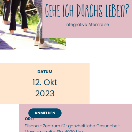
GEHE ICH DURCHS LEBEN?
Integrative Atemreise
DATUM
12
.
Okt
2023
ANMELDEN
ORT:
Elisana - Zentrum für ganzheitliche Gesundheit
Museumstraße 31a, 4020 Linz