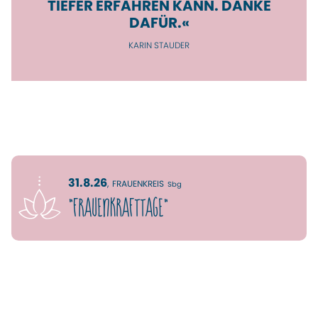
TIEFER ER­FAH­REN KANN. DANKE
DAFÜR.«
KARIN STAUDER
31.8.26
,
FRAUENKREIS
Sbg
"FrauenKRAFTtage"