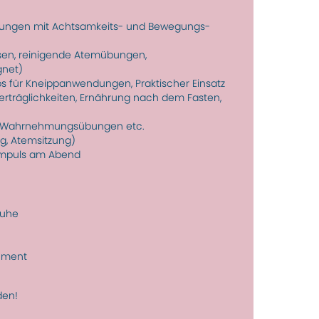
e­rungen mit Achtsamkeits- und Bewegungs­
sen, reinigende Atem­übungen,
gnet)
 für Kneipp­anwen­dungen, Praktischer Einsatz
er­träg­lichkeiten, Ernährung nach dem Fasten,
es-Wahr­neh­mungs­übungen etc.
ng, Atemsitzung)
­impuls am Abend
huhe
rument
den!