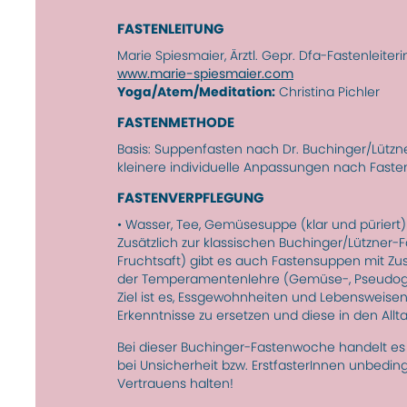
FASTENLEITUNG
Marie Spiesmaier, Ärztl. Gepr. Dfa-Fastenleiter
www.marie-spiesmaier.com
Yoga/Atem/Meditation:
Christina Pichler
FASTENMETHODE
Basis: Suppenfasten nach Dr. Buchinger/Lützn
kleinere individuelle Anpas­sungen nach Fast
FASTENVERPFLEGUNG
• Wasser, Tee, Gemüsesuppe (klar und püriert
Zusätzlich zur klassischen Buchinger/Lützner
Fruchtsaft) gibt es auch Fasten­suppen mit Zu
der Temperamentenlehre (Gemüse-, Pseudo­getr
Ziel ist es, Ess­ge­wohn­heiten und Lebens­we
Erken­nt­nisse zu ersetzen und diese in den Allt
Bei dieser Buchinger-Fasten­woche handelt es
bei Unsicher­heit bzw. Erst­faster­Innen unbe­di
Vertrauens halten!