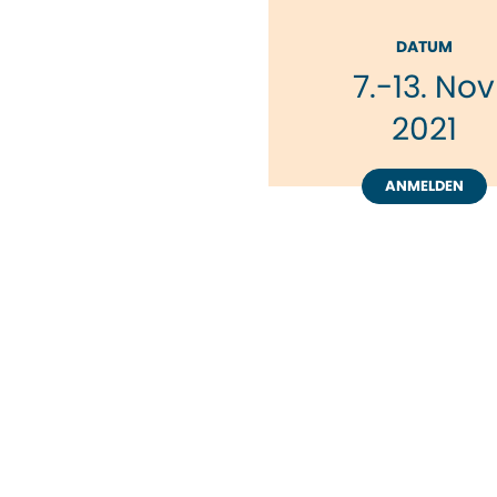
DATUM
7
.
-
13
.
Nov
2021
ANMELDEN