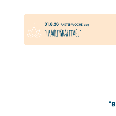
31.8.26
,
FASTENWOCHE
Sbg
"FrauenKRAFTtage"
"B