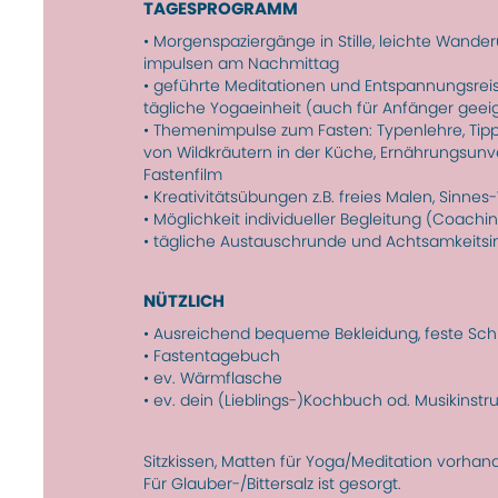
TAGESPROGRAMM
• Morgenspaziergänge in Stille, leichte Wand
impulsen am Nachmittag
• geführte Meditationen und Entspannungsrei
tägliche Yogaeinheit (auch für Anfänger geei
• Themenimpulse zum Fasten: Typenlehre, Tipps
von Wild­kräutern in der Küche, Ernäh­rungs­unv
Fastenfilm
• Kreativitätsübungen z.B. freies Malen, Sinn
• Möglichkeit indivi­dueller Begleitung (Coachi
• tägliche Austausch­runde und Achtsam­keits
NÜTZLICH
• Ausreichend bequeme Bekleidung, feste Sc
• Fastentagebuch
• ev. Wärmflasche
• ev. dein (Lieblings-)Kochbuch od. Musikinst
Sitzkissen, Matten für Yoga/Meditation vorhan
Für Glauber-/Bittersalz ist gesorgt.