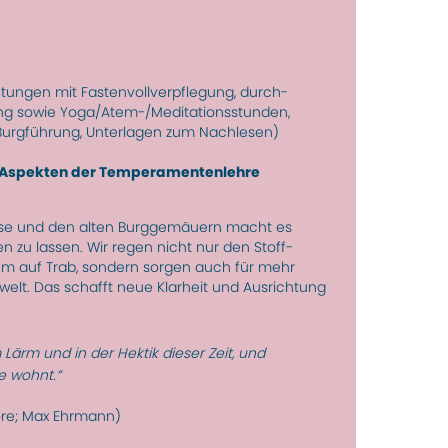
tungen mit Fasten­voll­verpfle­gung, durch­
ung sowie Yoga/Atem-/Meditations­stunden,
urgführung, Unter­lagen zum Nach­lesen)
 Aspekten der Tempera­menten­lehre
lisse und den alten Burg­gemäuern macht es
n zu lassen. Wir regen nicht nur den Stoff­
em auf Trab, sondern sorgen auch für mehr
welt. Das schafft neue Klarheit und Aus­richtung
rm und in der Hektik dieser Zeit, und
le wohnt.“
ore; Max Ehrmann)