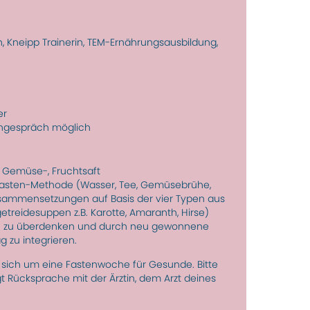
in, Kneipp Trainerin, TEM-Ernährungsausbildung,
er
en­gespräch möglich
) Gemüse-, Fruchtsaft
-Fasten-Methode (Wasser, Tee, Gemüse­brühe,
sam­men­setzungen auf Basis der vier Typen aus
eide­suppen z.B. Karotte, Amaranth, Hirse)
isen zu über­denken und durch neu gewon­nene
ag zu integrieren.
 sich um eine Fasten­woche für Gesunde. Bitte
ngt Rück­sprache mit der Ärztin, dem Arzt deines