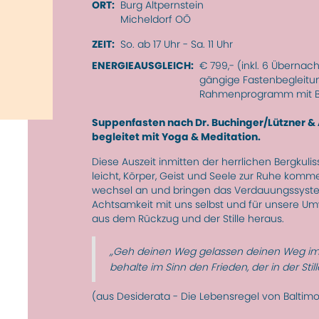
ORT:
Burg Altpernstein
Micheldorf OÖ
ZEIT:
So. ab 17 Uhr - Sa. 11 Uhr
ENERGIEAUSGLEICH:
€ 799,- (inkl. 6 Übernach
gängige Fasten­be­gleit
Rahmen­pro­gramm mit B
Suppenfasten nach Dr. Buchinger/Lützner &
begleitet mit Yoga & Meditation.
Diese Auszeit inmitten der herrlichen Berg­ku
leicht, Körper, Geist und Seele zur Ruhe komme
wechsel an und bringen das Verdau­ungs­syst
Acht­samkeit mit uns selbst und für unsere Um
aus dem Rück­zug und der Stille heraus.
„Geh deinen Weg gelassen deinen Weg im Lä
behalte im Sinn den Frieden, der in der Stil
(aus Desiderata - Die Lebensregel von Baltim