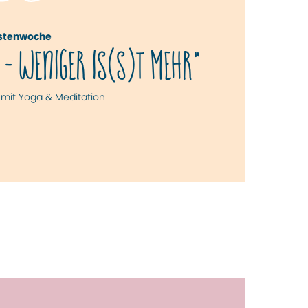
stenwoche
 - WENIGER IS(S)T MEHR"
mit Yoga & Meditation